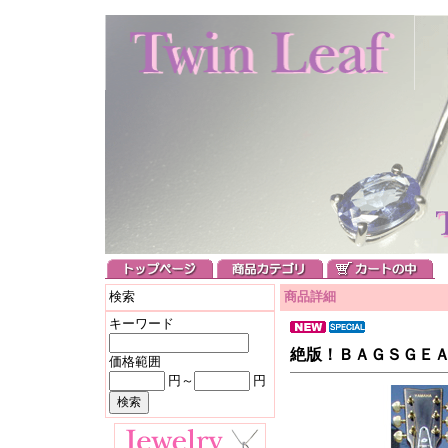
検索
商品詳細
キーワード
絶版！ＢＡＧＳＧＥ
価格範囲
円～
円